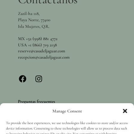
Zazil-ha 118,
Playa Norte, 77400
Isla Mujeres, Q.R.
MX +52 (998) 881 4772
USA +1 (866) 719 2138
reserve@casadeljaguar.com
recepcion@casadeljaguar.com
Preguntas frecuentes
Manage Consent
Políticas de privacidad
Vacantes
To provide the best experiences, we use technologies like cookies to store and/or access
device information. Consenting to these technologies will allow us to process data such
as browsing behavior or unique IDs on this site. Not consenting or withdrawing