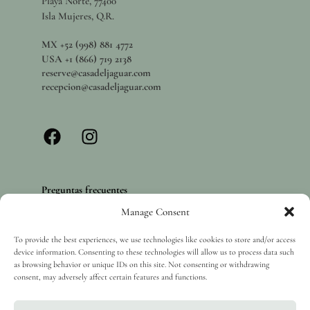
Playa Norte, 77400
Isla Mujeres, Q.R.
MX +52 (998) 881 4772
USA +1 (866) 719 2138
reserve@casadeljaguar.com
recepcion@casadeljaguar.com
Preguntas frecuentes
Manage Consent
Políticas de privacidad
Vacantes
To provide the best experiences, we use technologies like cookies to store and/or access
device information. Consenting to these technologies will allow us to process data such
as browsing behavior or unique IDs on this site. Not consenting or withdrawing
consent, may adversely affect certain features and functions.
Derechos de autor 2025 Casa del Jaguar, Isla Mujeres. Todos los derechos reservados.